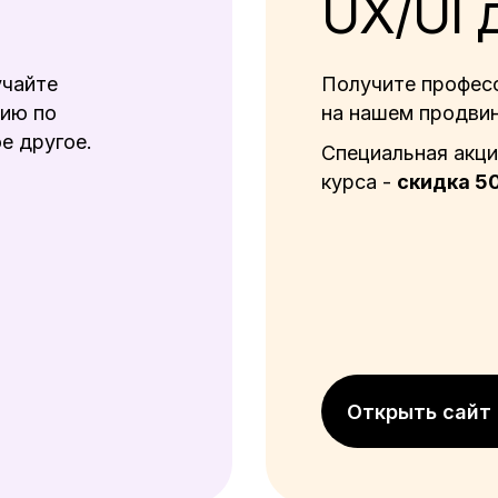
UX/UI 
учайте
Получите професс
ию по
на нашем продвин
е другое.
Специальная акци
курса -
скидка 
Открыть сайт 