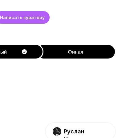
Написать куратору
тый
Финал
Руслан