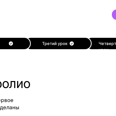
Третий урок
Четвер
урок
фолио
ервое
сделаны