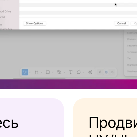
есь
Продв